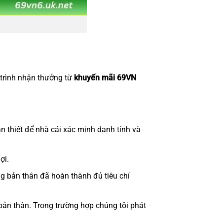
 trình nhận thưởng từ
khuyến mãi 69VN
n thiết để nhà cái xác minh danh tính và
ợi.
ng bản thân đã hoàn thành đủ tiêu chí
bản thân. Trong trường hợp chúng tôi phát