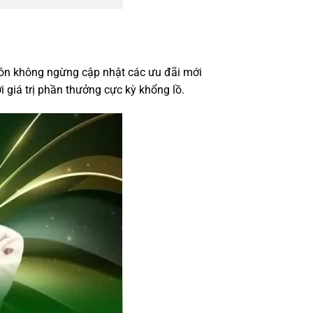
luôn không ngừng cập nhật các ưu đãi mới
 giá trị phần thưởng cực kỳ khổng lồ.