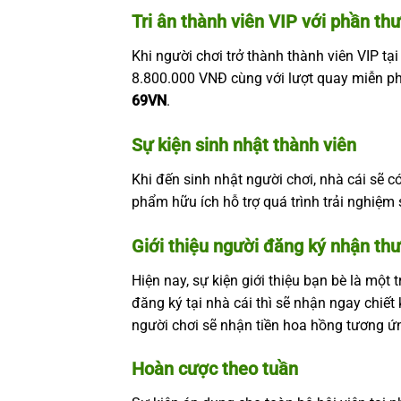
Tri ân thành viên VIP với phần t
Khi người chơi trở thành thành viên VIP tạ
8.800.000 VNĐ cùng với lượt quay miễn ph
69VN
.
Sự kiện sinh nhật thành viên
Khi đến sinh nhật người chơi, nhà cái sẽ c
phẩm hữu ích hỗ trợ quá trình trải nghiệm
Giới thiệu người đăng ký nhận th
Hiện nay, sự kiện giới thiệu bạn bè là một
đăng ký tại nhà cái thì sẽ nhận ngay chiế
người chơi sẽ nhận tiền hoa hồng tương ứ
Hoàn cược theo tuần