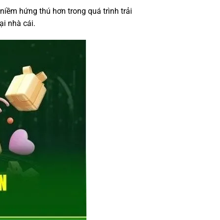
niềm hứng thú hơn trong quá trình trải
i nhà cái.