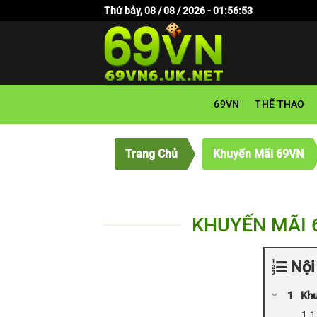
Bỏ
Thứ bảy, 08 / 08 / 2026 - 01:56:54
qua
nội
dung
69VN
THỂ THAO
Trang Chủ
Khuyến Mãi 69VN
KHUYẾN MÃI 6
Nội
Khu