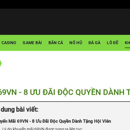
CASINO
GAME BÀI
BẮN CÁ
NỔ HŨ
ĐÁ GÀ
LÔ ĐỀ
KH
9VN - 8 ƯU ĐÃI ĐỘC QUYỀN DÀNH 
 dung bài viết:
yến Mãi 69VN - 8 Ưu Đãi Độc Quyền Dành Tặng Hội Viên
Lý do khuyến mãi 69VN được tung ra liên tục