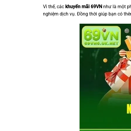
Vì thế, các
khuyến mãi 69VN
như là một ph
nghiệm dịch vụ. Đồng thời giúp bạn có thê