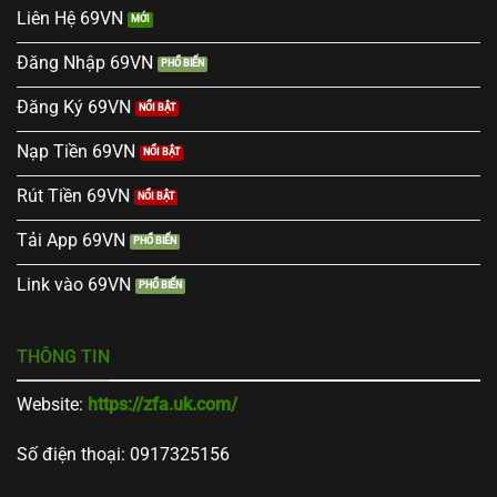
Liên Hệ 69VN
Đăng Nhập 69VN
Đăng Ký 69VN
Nạp Tiền 69VN
Rút Tiền 69VN
Tải App 69VN
Link vào 69VN
THÔNG TIN
Website:
https://zfa.uk.com/
Số điện thoại: 0917325156