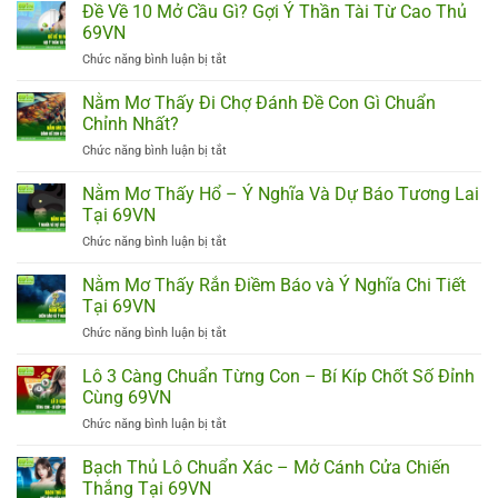
Đề Về 10 Mở Cầu Gì? Gợi Ý Thần Tài Từ Cao Thủ
69VN
Chức năng bình luận bị tắt
ở
Đề
Về
Nằm Mơ Thấy Đi Chợ Đánh Đề Con Gì Chuẩn
10
Chỉnh Nhất?
Mở
Chức năng bình luận bị tắt
ở
Cầu
Nằm
Gì?
Mơ
Nằm Mơ Thấy Hổ – Ý Nghĩa Và Dự Báo Tương Lai
Gợi
Thấy
Ý
Tại 69VN
Đi
Thần
Chức năng bình luận bị tắt
ở
Chợ
Tài
Nằm
Đánh
Từ
Mơ
Nằm Mơ Thấy Rắn Điềm Báo và Ý Nghĩa Chi Tiết
Đề
Cao
Thấy
Con
Tại 69VN
Thủ
Hổ
Gì
69VN
Chức năng bình luận bị tắt
ở
–
Chuẩn
Nằm
Ý
Chỉnh
Mơ
Lô 3 Càng Chuẩn Từng Con – Bí Kíp Chốt Số Đỉnh
Nghĩa
Nhất?
Thấy
Và
Cùng 69VN
Rắn
Dự
Chức năng bình luận bị tắt
ở
Điềm
Báo
Lô
Báo
Tương
3
Bạch Thủ Lô Chuẩn Xác – Mở Cánh Cửa Chiến
và
Lai
Càng
Ý
Thắng Tại 69VN
Tại