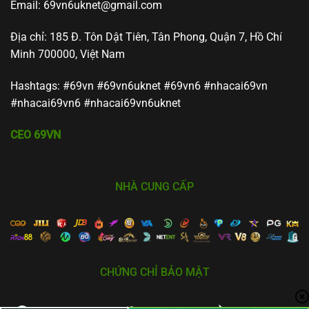
Email:
69vn6uknet@gmail.com
Địa chỉ: 185 Đ. Tôn Dật Tiên, Tân Phong, Quận 7, Hồ Chí
Minh 700000, Việt Nam
Hashtags: #69vn #69vn6uknet #69vn6 #nhacai69vn
#nhacai69vn6 #nhacai69vn6uknet
CEO 69VN
NHÀ CUNG CẤP
CHỨNG CHỈ BẢO MẬT