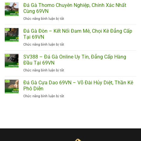
Nhà
Gà
Đá Gà Thomo Chuyên Nghiệp, Chính Xác Nhất
Kê
Cái
Campuchia
Hùng
Cùng 69VN
69VN
Nóng
Bá,
Chức năng bình luận bị tắt
ở
Hổi,
Hấp
Đá
Thách
Dẫn
Gà
Đá Gà Đòn – Kết Nối Đam Mê, Chọi Kê Đẳng Cấp
Thức
Từng
Thomo
Mọi
Tại 69VN
Trận
Chuyên
Tay
Chức năng bình luận bị tắt
ở
Nghiệp,
Cược
Đá
Chính
Gà
SV388 – Đá Gà Online Uy Tín, Đẳng Cấp Hàng
Xác
Đòn
Nhất
Đầu Tại 69VN
–
Cùng
Chức năng bình luận bị tắt
ở
Kết
69VN
SV388
Nối
–
Đá Gà Cựa Dao 69VN – Võ Đài Hủy Diệt, Thần Kê
Đam
Đá
Mê,
Phô Diễn
Gà
Chọi
Chức năng bình luận bị tắt
ở
Online
Kê
Đá
Uy
Đẳng
Gà
Tín,
Cấp
Cựa
Đẳng
Tại
Dao
Cấp
69VN
69VN
Hàng
–
Đầu
Võ
Tại
Đài
69VN