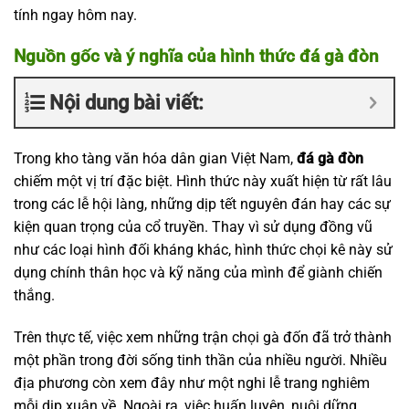
tính ngay hôm nay.
Nguồn gốc và ý nghĩa của hình thức đá gà đòn
Nội dung bài viết:
Trong kho tàng văn hóa dân gian Việt Nam,
đá gà đòn
chiếm một vị trí đặc biệt. Hình thức này xuất hiện từ rất lâu
trong các lễ hội làng, những dịp tết nguyên đán hay các sự
kiện quan trọng của cổ truyền. Thay vì sử dụng đồng vũ
như các loại hình đối kháng khác, hình thức chọi kê này sử
dụng chính thân học và kỹ năng của mình để giành chiến
thắng.
Trên thực tế, việc xem những trận chọi gà đốn đã trở thành
một phần trong đời sống tinh thần của nhiều người. Nhiều
địa phương còn xem đây như một nghi lễ trang nghiêm
mỗi dịp xuân về. Ngoài ra, việc huấn luyện, nuôi dững